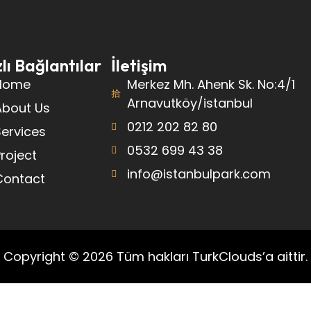
lı Bağlantılar
İletişim
Home
Merkez Mh. Ahenk Sk. No:4/1
Arnavutköy/istanbul
About Us
0212 202 82 80
ervices
0532 699 43 38
roject
info@istanbulpark.com
Contact
Copyright © 2026 Tüm hakları TurkClouds’a aittir.